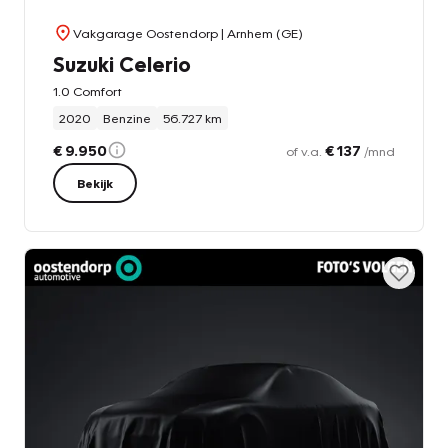
Vakgarage Oostendorp
| Arnhem (GE)
Suzuki Celerio
1.0 Comfort
2020
Benzine
56.727 km
€ 9.950
€ 137
of v.a.
/mnd
Bekijk