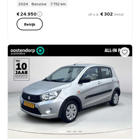
2024
Benzine
7.732 km
€ 24.950
€ 302
of v.a.
/mnd
Bekijk