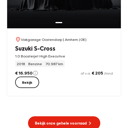
Vakgarage Oostendorp
| Arnhem (GE)
Suzuki S-Cross
1.0 Boosterjet High Executive
2018
Benzine
70.987 km
€ 16.950
€ 205
of v.a.
/mnd
Bekijk
Bekijk onze gehele voorraad