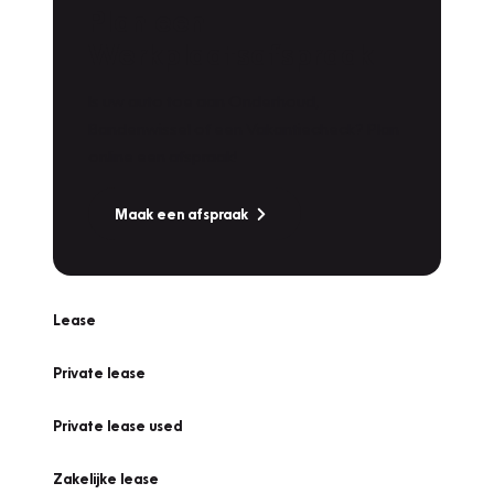
Plan een
Werkplaatsafspraak
Is uw auto toe aan Onderhoud,
Bandenwissel of een Vakantiecheck? Plan
online een afspraak!
Maak een afspraak
Lease
Private lease
Private lease used
Zakelijke lease