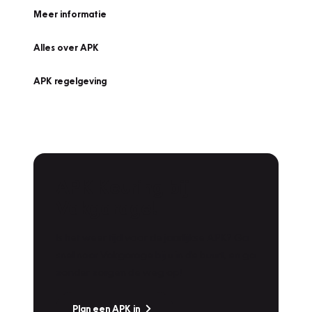
Meer informatie
Alles over APK
APK regelgeving
APK Keuring bij
Vakgarage!
Is het weer tijd voor de jaarlijkse APK? Ga
snel naar Vakgarage bij u in de buurt, en ga
zonder zorgen de weg op!
Plan een APK in