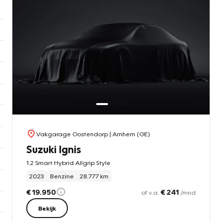
Vakgarage Oostendorp
| Arnhem (GE)
Suzuki Ignis
1.2 Smart Hybrid Allgrip Style
2023
Benzine
28.777 km
€ 19.950
€ 241
of v.a.
/mnd
Bekijk