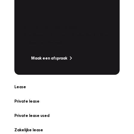
Plan een
Werkplaatsafspraak
Is uw auto toe aan Onderhoud,
Bandenwissel of een Vakantiecheck? Plan
online een afspraak!
Maak een afspraak
Lease
Private lease
Private lease used
Zakelijke lease