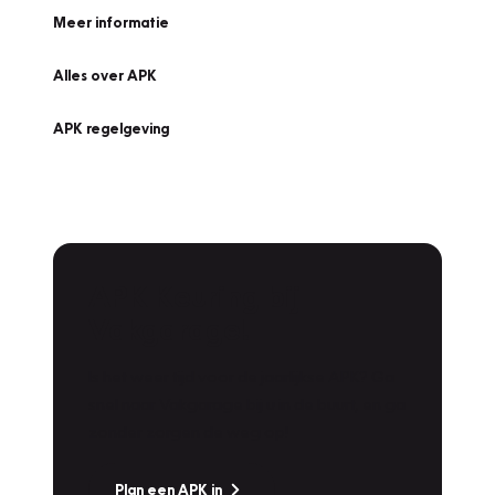
Meer informatie
Alles over APK
APK regelgeving
APK Keuring bij
Vakgarage!
Is het weer tijd voor de jaarlijkse APK? Ga
snel naar Vakgarage bij u in de buurt, en ga
zonder zorgen de weg op!
Plan een APK in