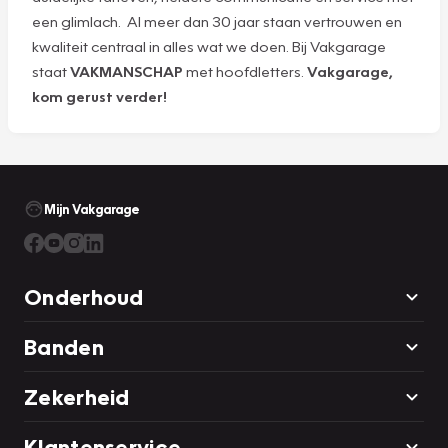
een glimlach. Al meer dan 30 jaar staan vertrouwen en
kwaliteit centraal in alles wat we doen. Bij Vakgarage
staat
VAKMANSCHAP
met hoofdletters.
Vakgarage,
kom gerust verder!
Mijn Vakgarage
Onderhoud
Banden
Zekerheid
Klantenservice