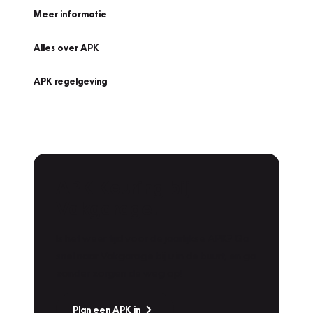
Meer informatie
Alles over APK
APK regelgeving
APK Keuring bij
Vakgarage!
Is het weer tijd voor de jaarlijkse APK? Ga
snel naar Vakgarage bij u in de buurt, en ga
zonder zorgen de weg op!
Plan een APK in