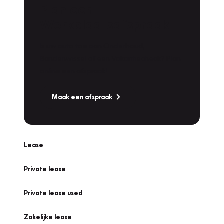
Plan een
Werkplaatsafspraak
Is uw auto toe aan Onderhoud,
Bandenwissel of een Vakantiecheck? Plan
online een afspraak!
Maak een afspraak
Lease
Private lease
Private lease used
Zakelijke lease