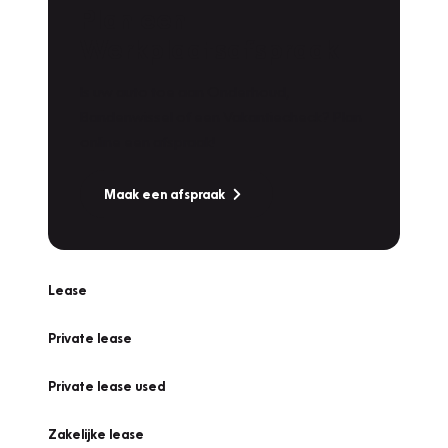
Plan een
Werkplaatsafspraak
Is uw auto toe aan Onderhoud,
Bandenwissel of een Vakantiecheck? Plan
online een afspraak!
Maak een afspraak
Lease
Private lease
Private lease used
Zakelijke lease