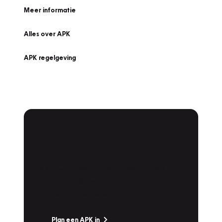
Meer informatie
Alles over APK
APK regelgeving
APK Keuring bij
Vakgarage!
Is het weer tijd voor de jaarlijkse APK? Ga
snel naar Vakgarage bij u in de buurt, en ga
zonder zorgen de weg op!
Plan een APK in