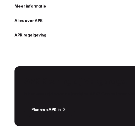
Meer informatie
Alles over APK
APK regelgeving
APK Keuring bij Vakgarage!
Is het weer tijd voor de jaarlijkse APK? Ga snel naar V
Plan een APK in