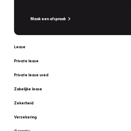
Is uw auto toe aan Onderhoud, Bandenwissel of een Va
Maak een afspraak
Lease
Private lease
Private lease used
Zakelijke lease
Zekerheid
Verzekering