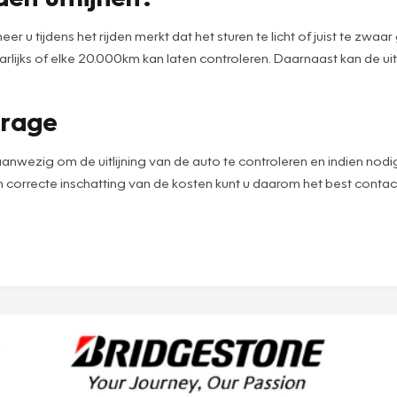
eer u tijdens het rijden merkt dat het sturen te licht of juist te zw
st jaarlijks of elke 20.000km kan laten controleren. Daarnaast kan de
arage
ig om de uitlijning van de auto te controleren en indien nodig ook j
 correcte inschatting van de kosten kunt u daarom het best cont