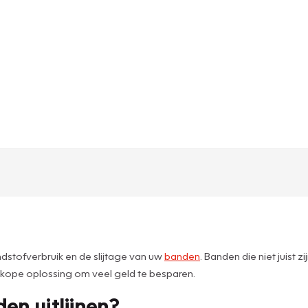
andstofverbruik en de slijtage van uw
banden
. Banden die niet juist 
dkope oplossing om veel geld te besparen.
n uitlijnen?