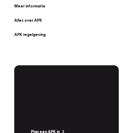
Meer informatie
Alles over APK
APK regelgeving
APK Keuring bij
Vakgarage!
Is het weer tijd voor de jaarlijkse APK? Ga
snel naar Vakgarage bij u in de buurt, en ga
zonder zorgen de weg op!
Plan een APK in