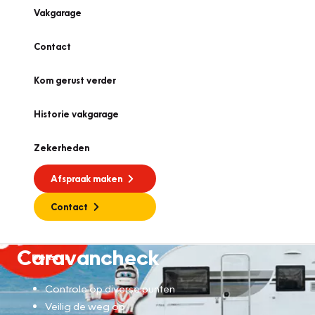
Vakgarage
Contact
Kom gerust verder
Historie vakgarage
Zekerheden
Afspraak maken
Contact
Caravancheck
Diensten
Controle op diverse punten
Veilig de weg op