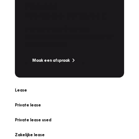
Plan een
Werkplaatsafspraak
Is uw auto toe aan Onderhoud,
Bandenwissel of een Vakantiecheck? Plan
online een afspraak!
Maak een afspraak
Lease
Private lease
Private lease used
Zakelijke lease