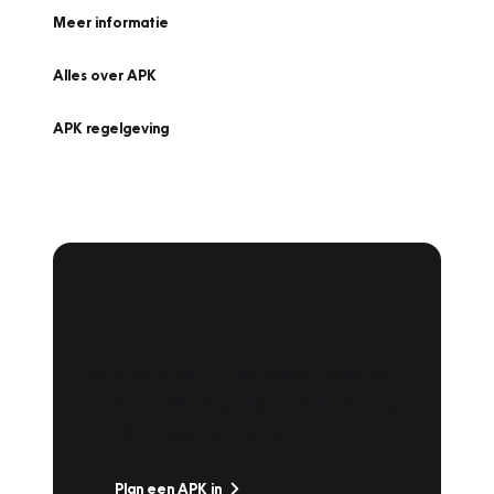
Meer informatie
Alles over APK
APK regelgeving
APK Keuring bij
Vakgarage!
Is het weer tijd voor de jaarlijkse APK? Ga
snel naar Vakgarage bij u in de buurt, en ga
zonder zorgen de weg op!
Plan een APK in