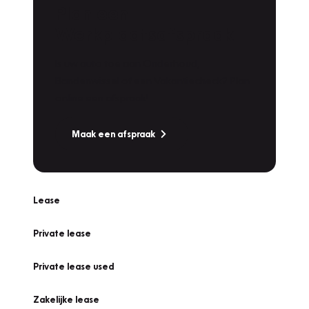
Plan een
Werkplaatsafspraak
Is uw auto toe aan Onderhoud,
Bandenwissel of een Vakantiecheck? Plan
online een afspraak!
Maak een afspraak
Lease
Private lease
Private lease used
Zakelijke lease