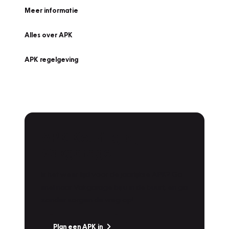
Meer informatie
Alles over APK
APK regelgeving
APK Keuring bij
Vakgarage!
Is het weer tijd voor de jaarlijkse APK? Ga
snel naar Vakgarage bij u in de buurt, en ga
zonder zorgen de weg op!
Plan een APK in