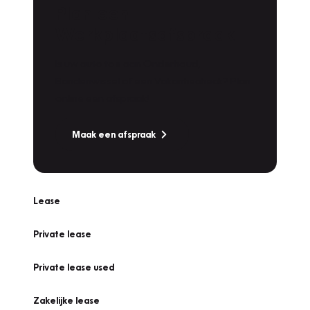
Plan een
Werkplaatsafspraak
Is uw auto toe aan Onderhoud,
Bandenwissel of een Vakantiecheck? Plan
online een afspraak!
Maak een afspraak
Lease
Private lease
Private lease used
Zakelijke lease