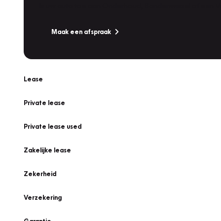
Is uw auto toe aan Onderhoud, Bandenwissel of een Va
Maak een afspraak
Lease
Private lease
Private lease used
Zakelijke lease
Zekerheid
Verzekering