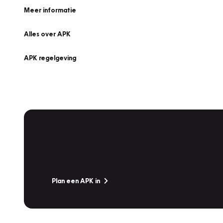
Meer informatie
Alles over APK
APK regelgeving
APK Keuring bij Vakgarage!
Is het weer tijd voor de jaarlijkse APK? Ga snel naar V
Plan een APK in