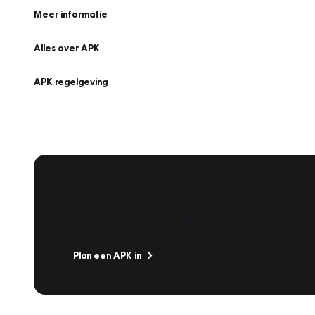
Meer informatie
Alles over APK
APK regelgeving
APK Keuring bij Vakgarage!
Is het weer tijd voor de jaarlijkse APK? Ga snel naar V
Plan een APK in