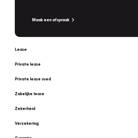
Is uw auto toe aan Onderhoud, Bandenwissel of een Va
Maak een afspraak
Lease
Private lease
Private lease used
Zakelijke lease
Zekerheid
Verzekering