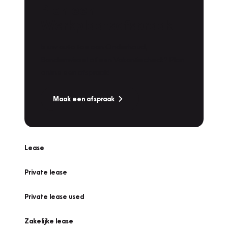
Plan een
Werkplaatsafspraak
Is uw auto toe aan Onderhoud,
Bandenwissel of een Vakantiecheck? Plan
online een afspraak!
Maak een afspraak
Lease
Private lease
Private lease used
Zakelijke lease