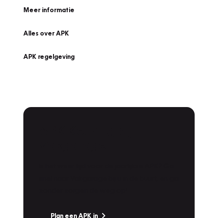
Meer informatie
Alles over APK
APK regelgeving
APK Keuring bij
Vakgarage!
Is het weer tijd voor de jaarlijkse APK? Ga
snel naar Vakgarage bij u in de buurt, en ga
zonder zorgen de weg op!
Plan een APK in