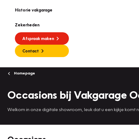
Historie vakgarage
Zekerheden
Afspraak maken
Contact
Homepage
Occasions bij Vakgarage 
Welkom in onze digitale showroom, leuk dat u een kijkje komt
Occasions