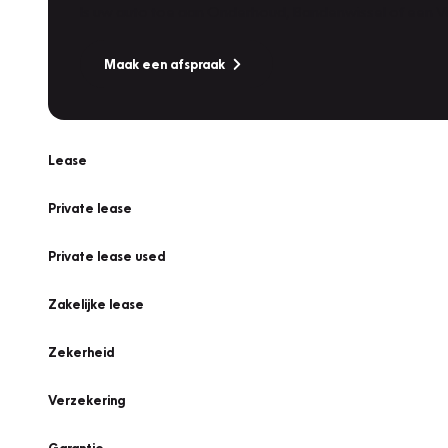
Is uw auto toe aan Onderhoud, Bandenwissel of een Va
Maak een afspraak
Lease
Private lease
Private lease used
Zakelijke lease
Zekerheid
Verzekering