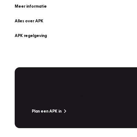
Meer informatie
Alles over APK
APK regelgeving
APK Keuring bij Vakgarage!
Is het weer tijd voor de jaarlijkse APK? Ga snel naar V
Plan een APK in