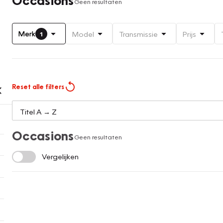
Geen resultaten
Merk
Model
Transmissie
Prijs
1
Reset alle filters
Occasions
Geen resultaten
Vergelijken