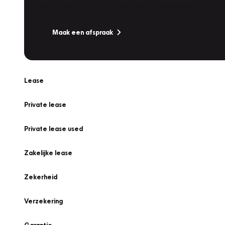
Is uw auto toe aan Onderhoud, Bandenwissel of een Va
Maak een afspraak
Lease
Private lease
Private lease used
Zakelijke lease
Zekerheid
Verzekering