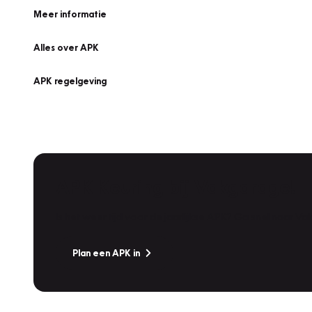
Meer informatie
Alles over APK
APK regelgeving
APK Keuring bij Vakgarage!
Is het weer tijd voor de jaarlijkse APK? Ga snel naar V
Plan een APK in