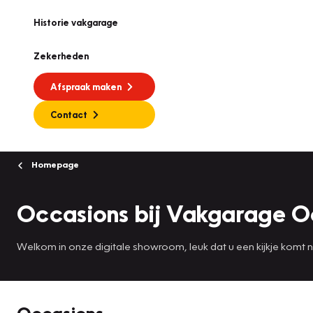
Historie vakgarage
Zekerheden
Afspraak maken
Contact
Homepage
Occasions bij Vakgarage 
Welkom in onze digitale showroom, leuk dat u een kijkje komt
Occasions