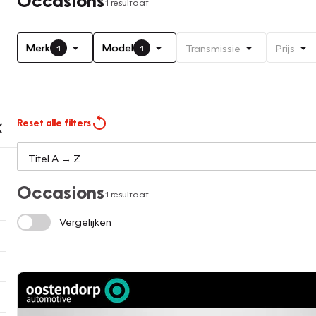
1 resultaat
Merk
Model
Transmissie
Prijs
1
1
Reset alle filters
Occasions
1 resultaat
Vergelijken