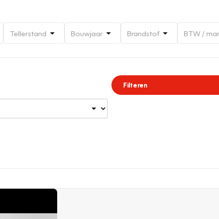
Tellerstand
Bouwjaar
Brandstof
BTW / ma
Filteren