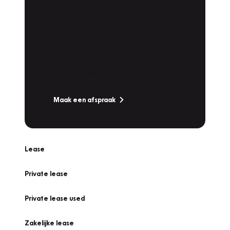
Plan een
Werkplaatsafspraak
Is uw auto toe aan Onderhoud,
Bandenwissel of een Vakantiecheck? Plan
online een afspraak!
Maak een afspraak
Lease
Private lease
Private lease used
Zakelijke lease