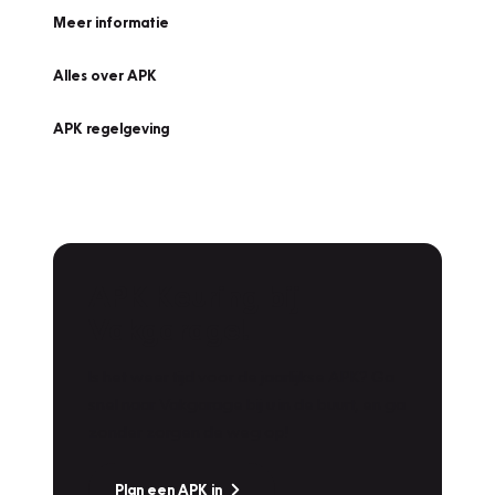
Meer informatie
Alles over APK
APK regelgeving
APK Keuring bij
Vakgarage!
Is het weer tijd voor de jaarlijkse APK? Ga
snel naar Vakgarage bij u in de buurt, en ga
zonder zorgen de weg op!
Plan een APK in