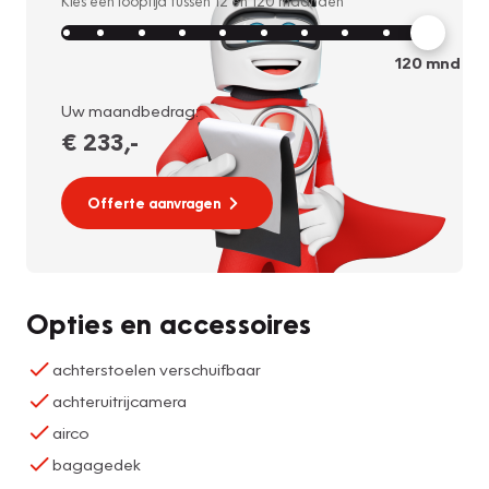
Kies een looptijd tussen
12
en
120
maanden
120
mnd
Uw maandbedrag:
€ 233
,-
Offerte aanvragen
Opties en accessoires
achterstoelen verschuifbaar
achteruitrijcamera
airco
bagagedek