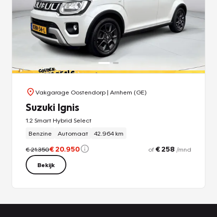
Vakgarage Oostendorp
| Arnhem (GE)
Suzuki Ignis
1.2 Smart Hybrid Select
Benzine
Automaat
42.964 km
€ 20.950
€ 258
€ 21.350
of
/mnd
Bekijk