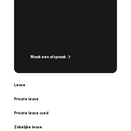
Plan een
Werkplaatsafspraak
Is uw auto toe aan Onderhoud,
Bandenwissel of een Vakantiecheck? Plan
online een afspraak!
Maak een afspraak
Lease
Private lease
Private lease used
Zakelijke lease