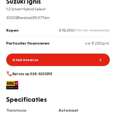
Suzuki Ignis
1.2 Smart Hybrid Select
2020
|
Benzine
|
36.071 km
Kopen
€ 19.250
BTW niet verrekenbaar
Particulier financieren
v.a. € 233 p.m.
Ik heb interesse
Bel ons op 026-3203355
Specificaties
Transmissie
Automaat