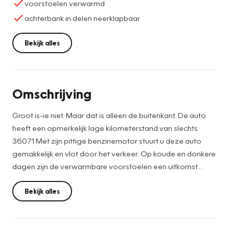
voorstoelen verwarmd
achterbank in delen neerklapbaar
Bekijk alles
Omschrijving
Groot is-ie niet. Maar dat is alleen de buitenkant. De auto
heeft een opmerkelijk lage kilometerstand van slechts
36071 Met zijn pittige benzinemotor stuurt u deze auto
gemakkelijk en vlot door het verkeer. Op koude en donkere
dagen zijn de verwarmbare voorstoelen een uitkomst.
Verder is de Suzuki uitgerust met: 16 inch lichtmetalen
velgen, LED-dagrijverlichting, extra getint glas, in delen
Bekijk alles
neerklapbare achterbank en LED-achterlichten.