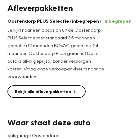
Inparkeren? Met de achteruitrijcamera heeft u er geen
Afleverpakketten
omkijken meer naar! Ja, airconditioning is er natuurlijk ook in
deze auto. Ook DAB ontvangst, centrale
Oostendorp PLUS Selectie (inbegrepen)
Inbegrepen
deurvergrendeling met afstandsbediening, bagage
Je kijkt naar een occasion uit de Oostendorp
afdekhoes, boordcomputer en verstelbaar stuur horen tot
PLUS Selectie met standaard 36 maanden
de voorzieningen op deze auto.
garantie (12 maanden BOVAG garantie + 24
maanden Oostendorp PLUS garantie) Deze
Zoals u mag verwachten van deze Suzuki Ignis is hij
auto is all-in geprijsd, zonder verborgen
uitgerust met een reeks aan actieve veiligheidssystemen.
kosten. Vraag onze verkoopadviseurs naar de
Bij een noodstop gebeurt er heel veel tegelijk: gas los,
voorwaarden.
rempedaal in, kijken, sturen. Dan is het een veilig gevoel dat
de Brake Assist uw remactie tot het maximum oppept.
Bekijk alle afleverpakketten
Bovenop deze veiligheidsfeatures heeft deze Suzuki
bovendien hill hold functie en
bandenspanningcontrolesysteem.
Waar staat deze auto
Indien u interesse heeft in deze auto, zetten we hem graag
klaar voor een proefrit. We horen graag van u, mailt of belt
Vakgarage Oostendorp