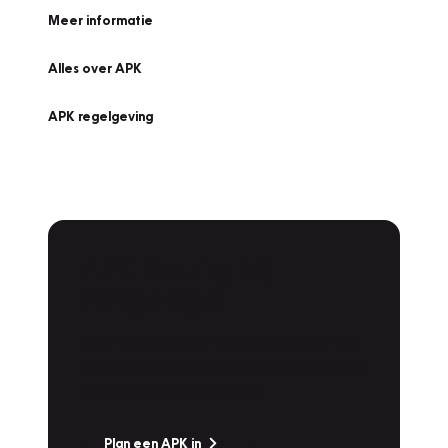
Meer informatie
Alles over APK
APK regelgeving
APK Keuring bij
Vakgarage!
Is het weer tijd voor de jaarlijkse APK? Ga
snel naar Vakgarage bij u in de buurt, en ga
zonder zorgen de weg op!
Plan een APK in