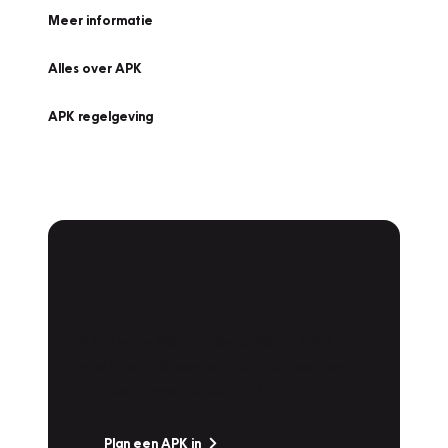
Meer informatie
Alles over APK
APK regelgeving
APK Keuring bij
Vakgarage!
Is het weer tijd voor de jaarlijkse APK? Ga
snel naar Vakgarage bij u in de buurt, en ga
zonder zorgen de weg op!
Plan een APK in