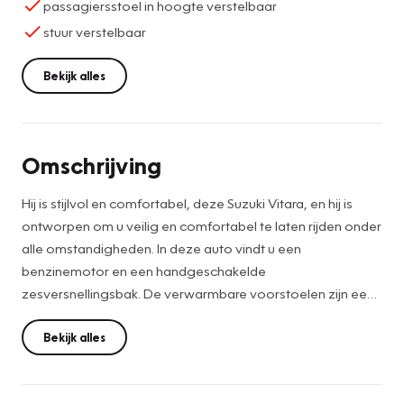
passagiersstoel in hoogte verstelbaar
stuur verstelbaar
Bekijk alles
Omschrijving
Hij is stijlvol en comfortabel, deze Suzuki Vitara, en hij is
ontworpen om u veilig en comfortabel te laten rijden onder
alle omstandigheden. In deze auto vindt u een
benzinemotor en een handgeschakelde
zesversnellingsbak. De verwarmbare voorstoelen zijn een
weldaad voor rug en schouders. Bij de rijke uitrusting horen
ook 17 inch lichtmetalen velgen, LED koplampen, extra
Bekijk alles
getint glas, in delen neerklapbare achterbank en
snelheidsafhankelijke stuurbekrachtiging.