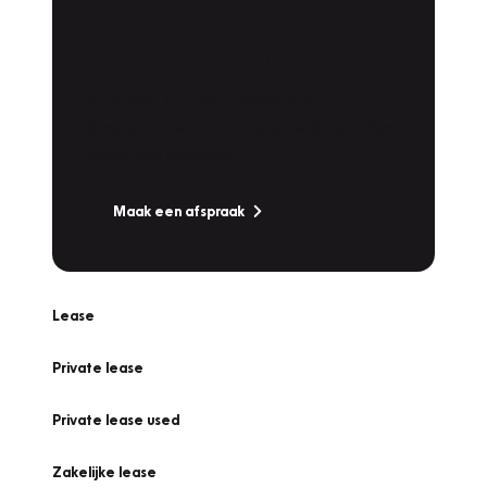
Plan een
Werkplaatsafspraak
Is uw auto toe aan Onderhoud,
Bandenwissel of een Vakantiecheck? Plan
online een afspraak!
Maak een afspraak
Lease
Private lease
Private lease used
Zakelijke lease