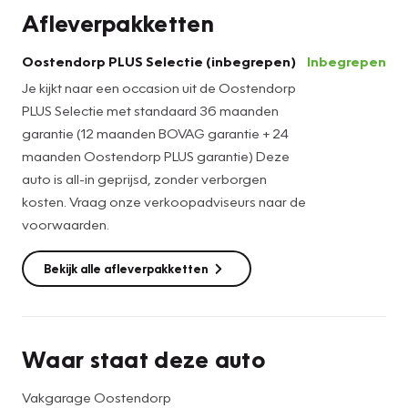
Afleverpakketten
Twijfelen hoeveel ruimte u achter de auto heeft? Met de
achteruitrijcamera weet u altijd hoeveel centimeter! Met
Oostendorp PLUS Selectie (inbegrepen)
Inbegrepen
adaptive cruise control houdt deze auto automatisch
Je kijkt naar een occasion uit de Oostendorp
afstand tot uw voorligger. De electronic climate control
PLUS Selectie met standaard 36 maanden
zorgt onder alle omstandigheden voor een prettige
garantie (12 maanden BOVAG garantie + 24
temperatuur. Muziek aan, muziek uit? Het kan met een
maanden Oostendorp PLUS garantie) Deze
simpele vingerbeweging dankzij de audiobediening op het
auto is all-in geprijsd, zonder verborgen
stuur! De DAB-ontvanger zorgt voor een ruime keuze uit
kosten. Vraag onze verkoopadviseurs naar de
digitale radiozenders en een kristalheldere
voorwaarden.
geluidsweergave. Ook regensensor, lederen stuur, centrale
deurvergrendeling met afstandsbediening, bagage
Bekijk alle afleverpakketten
afdekhoes en boordcomputer zijn aan boord.
In de Suzuki Vitara heeft uw veiligheid en die van uw
omgeving prioriteit. Een belangrijke bijdrage aan de
Waar staat deze auto
veiligheid onderweg levert de verkeersbord-detectie in
deze Suzuki. Indien u onbedoeld de rijstrook lijkt te verlaten,
Vakgarage Oostendorp