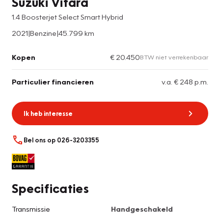
Suzuki Vitara
1.4 Boosterjet Select Smart Hybrid
2021
|
Benzine
|
45.799 km
Kopen
€ 20.450
BTW niet verrekenbaar
Particulier financieren
v.a. € 248 p.m.
Ik heb interesse
Bel ons op 026-3203355
Specificaties
Transmissie
Handgeschakeld