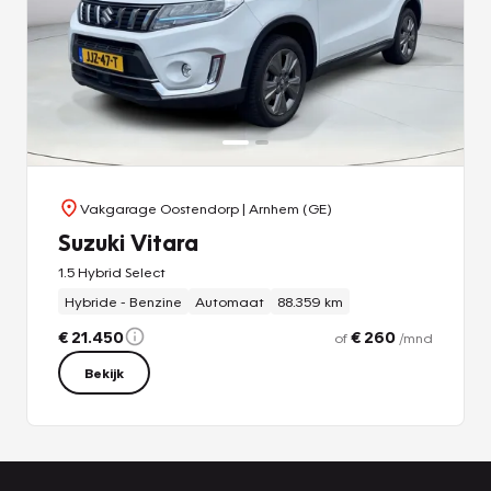
van alle merken is er altijd een auto die bij je past. Met 25+
vestigingen in Noord-Brabant, Noord-Limburg en Zuid-
Gelderland zijn we altijd dichtbij.
De vermelde voertuigspecificaties zijn onder voorbehoud.
Neem voor actuele informatie en voorwaarden contact op
met onze verkoopadviseurs.
Vakgarage Oostendorp
| Arnhem (GE)
Suzuki Vitara
1.5 Hybrid Select
Hybride - Benzine
Automaat
88.359 km
€ 21.450
€ 260
of
/mnd
Bekijk