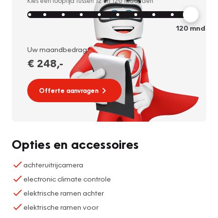
Kies een looptijd tussen
12
en
120
maanden
120
mnd
Uw maandbedrag:
€ 248
,-
Offerte aanvragen
Opties en accessoires
achteruitrijcamera
electronic climate controle
elektrische ramen achter
elektrische ramen voor