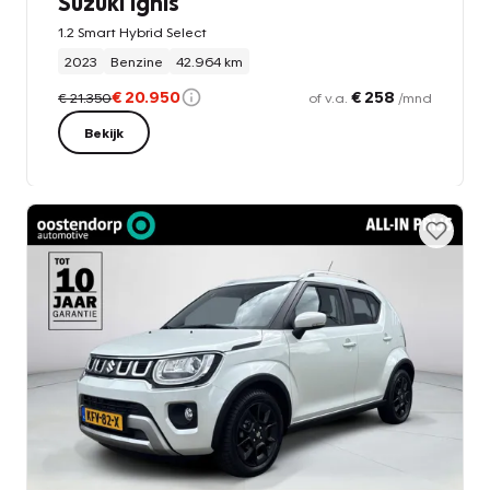
Suzuki Ignis
1.2 Smart Hybrid Select
2023
Benzine
42.964 km
€ 20.950
€ 258
€ 21.350
of v.a.
/mnd
Bekijk