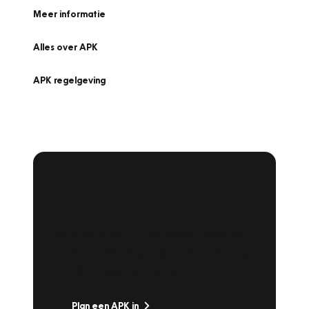
Meer informatie
Alles over APK
APK regelgeving
APK Keuring bij
Vakgarage!
Is het weer tijd voor de jaarlijkse APK? Ga
snel naar Vakgarage bij u in de buurt, en ga
zonder zorgen de weg op!
Plan een APK in