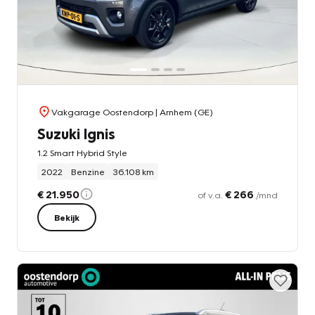
Vakgarage Oostendorp
| Arnhem (GE)
Suzuki Ignis
1.2 Smart Hybrid Style
2022
Benzine
36.108 km
€ 21.950
€ 266
of v.a.
/mnd
Bekijk