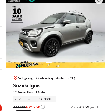
Vakgarage Oostendorp
| Arnhem (GE)
Suzuki Ignis
1.2 Smart Hybrid Style
2021
Benzine
56.808 km
€ 21.250
€ 269
€ 22.250
of v.a.
/mnd