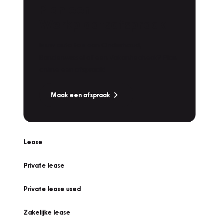
Plan een
Werkplaatsafspraak
Is uw auto toe aan Onderhoud,
Bandenwissel of een Vakantiecheck? Plan
online een afspraak!
Maak een afspraak
Lease
Private lease
Private lease used
Zakelijke lease