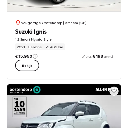
Vakgarage Oostendorp
| Arnhem (GE)
Suzuki Ignis
1.2 Smart Hybrid Style
2021
Benzine
73.409 km
€ 15.950
€ 193
of v.a.
/mnd
Bekijk