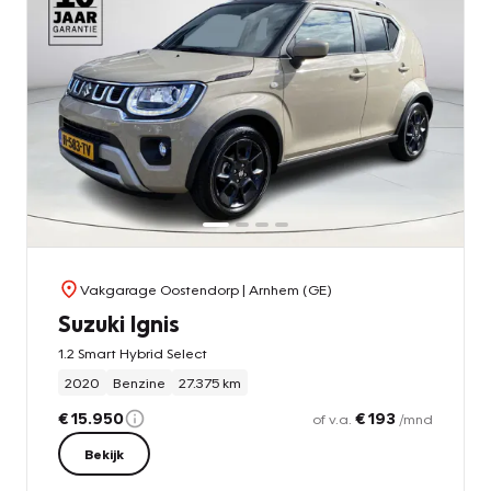
Vakgarage Oostendorp
| Arnhem (GE)
Suzuki Ignis
1.2 Smart Hybrid Select
2020
Benzine
27.375 km
€ 15.950
€ 193
of v.a.
/mnd
Bekijk