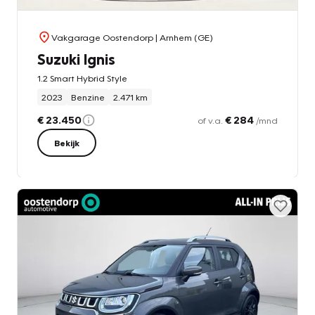
Vakgarage Oostendorp
| Arnhem (GE)
Suzuki Ignis
1.2 Smart Hybrid Style
2023
Benzine
2.471 km
€ 23.450
€ 284
of v.a.
/mnd
Bekijk