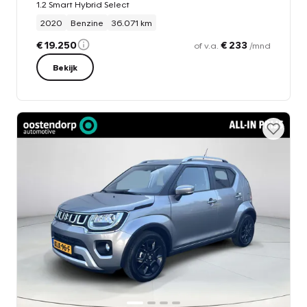
1.2 Smart Hybrid Select
2020
Benzine
36.071 km
€ 19.250
€ 233
of v.a.
/mnd
Bekijk