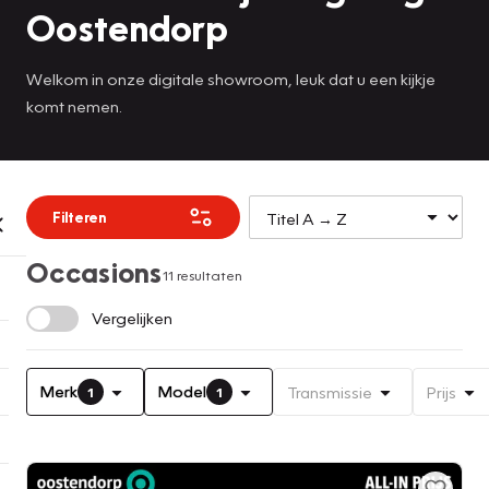
Oostendorp
Welkom in onze digitale showroom, leuk dat u een kijkje
komt nemen.
Filteren
Occasions
11 resultaten
Vergelijken
Merk
Model
Transmissie
Prijs
1
1