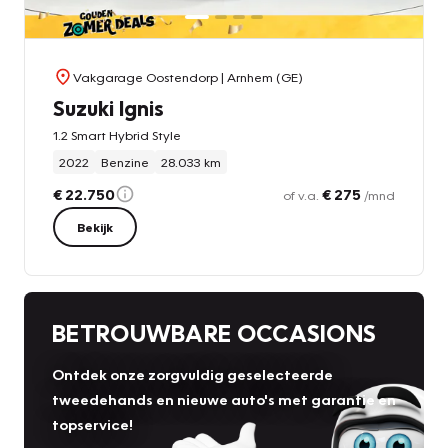
Vakgarage Oostendorp
| Arnhem (GE)
Suzuki Ignis
1.2 Smart Hybrid Style
2022
Benzine
28.033 km
€ 22.750
€ 275
of v.a.
/mnd
Bekijk
BETROUWBARE OCCASIONS
Ontdek onze zorgvuldig geselecteerde
tweedehands en nieuwe auto's met garantie en
topservice!