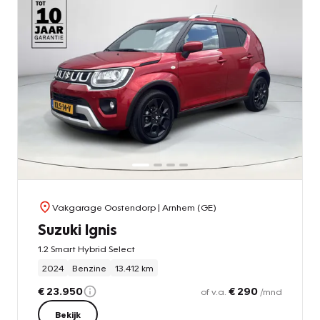
Vakgarage Oostendorp
| Arnhem (GE)
Suzuki Ignis
1.2 Smart Hybrid Select
2024
Benzine
13.412 km
€ 23.950
€ 290
of v.a.
/mnd
Bekijk