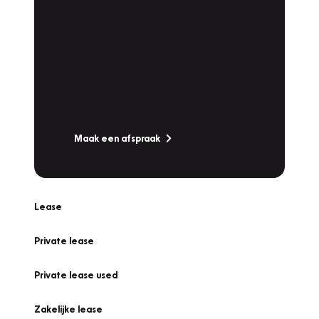
Plan een
Werkplaatsafspraak
Is uw auto toe aan Onderhoud,
Bandenwissel of een Vakantiecheck? Plan
online een afspraak!
Maak een afspraak
Lease
Private lease
Private lease used
Zakelijke lease