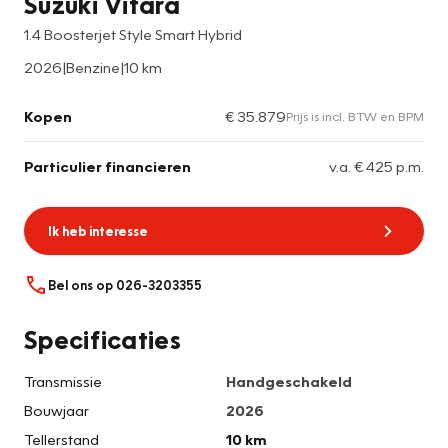
Suzuki Vitara
1.4 Boosterjet Style Smart Hybrid
2026
|
Benzine
|
10 km
Kopen
€ 35.879
Prijs is incl. BTW en BPM
Particulier financieren
v.a. € 425 p.m.
Ik heb interesse
Bel ons op 026-3203355
Specificaties
Transmissie
Handgeschakeld
Bouwjaar
2026
Tellerstand
10 km