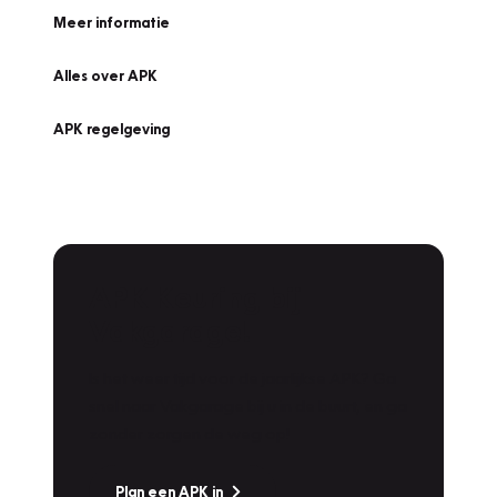
Meer informatie
Alles over APK
APK regelgeving
APK Keuring bij
Vakgarage!
Is het weer tijd voor de jaarlijkse APK? Ga
snel naar Vakgarage bij u in de buurt, en ga
zonder zorgen de weg op!
Plan een APK in