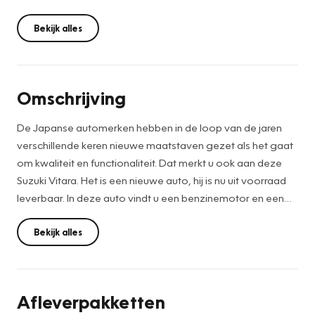
Bekijk alles
Omschrijving
De Japanse automerken hebben in de loop van de jaren
verschillende keren nieuwe maatstaven gezet als het gaat
om kwaliteit en functionaliteit. Dat merkt u ook aan deze
Suzuki Vitara. Het is een nieuwe auto, hij is nu uit voorraad
leverbaar. In deze auto vindt u een benzinemotor en een
handgeschakelde zesversnellingsbak. Het met leer
beklede interieur geeft deze auto een gedistingeerde
Bekijk alles
uitstraling. Deze Suzuki Vitara heeft verwarmbare
voorstoelen, voor zowel bestuurder als bijrijder. De
uitmonstering van deze auto wordt gecompleteerd door
Afleverpakketten
onder meer 17 inch lichtmetalen velgen, LED koplampen,