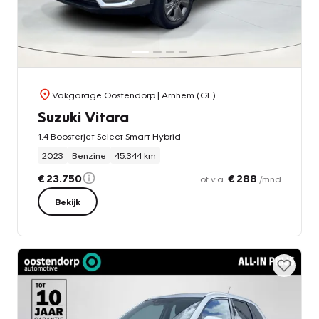
Vakgarage Oostendorp
| Arnhem (GE)
Suzuki Vitara
1.4 Boosterjet Select Smart Hybrid
2023
Benzine
45.344 km
€ 23.750
€ 288
of v.a.
/mnd
Bekijk