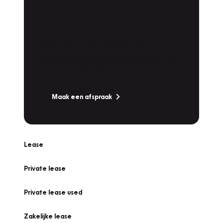
Plan een
Werkplaatsafspraak
Is uw auto toe aan Onderhoud,
Bandenwissel of een Vakantiecheck? Plan
online een afspraak!
Maak een afspraak
Lease
Private lease
Private lease used
Zakelijke lease