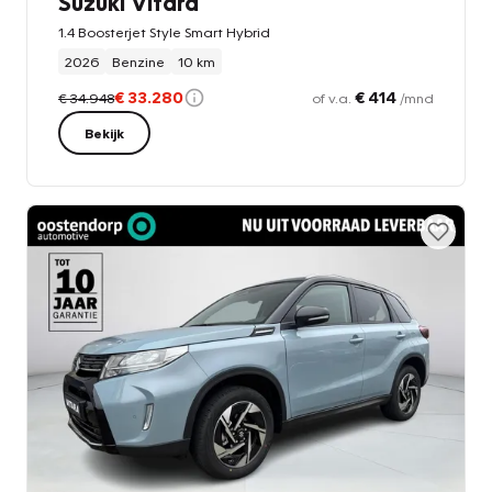
Suzuki Vitara
1.4 Boosterjet Style Smart Hybrid
2026
Benzine
10 km
€ 33.280
€ 414
€ 34.948
of v.a.
/mnd
Bekijk