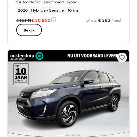
1.4 Boosterjet Select Smart Hybrid
2026
Hybride - Benzine
10 km
€ 30.850
€ 383
€ 32.348
of v.a.
/mnd
Bekijk