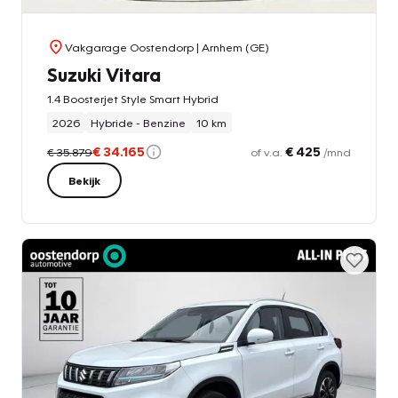
Vakgarage Oostendorp
| Arnhem (GE)
Suzuki Vitara
1.4 Boosterjet Style Smart Hybrid
2026
Hybride - Benzine
10 km
€ 34.165
€ 425
€ 35.879
of v.a.
/mnd
Bekijk