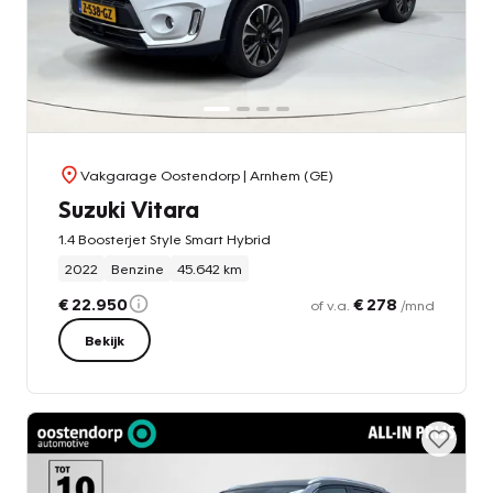
Vakgarage Oostendorp
| Arnhem (GE)
Suzuki Vitara
1.4 Boosterjet Style Smart Hybrid
2022
Benzine
45.642 km
€ 22.950
€ 278
of v.a.
/mnd
Bekijk