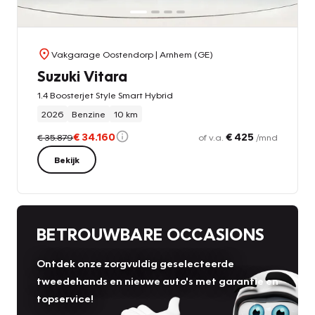
Vakgarage Oostendorp
| Arnhem (GE)
Suzuki Vitara
1.4 Boosterjet Style Smart Hybrid
2026
Benzine
10 km
€ 34.160
€ 425
€ 35.879
of v.a.
/mnd
Bekijk
BETROUWBARE OCCASIONS
Ontdek onze zorgvuldig geselecteerde
tweedehands en nieuwe auto's met garantie en
topservice!