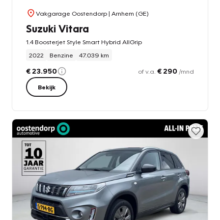
Vakgarage Oostendorp
| Arnhem (GE)
Suzuki Vitara
1.4 Boosterjet Style Smart Hybrid AllGrip
2022
Benzine
47.039 km
€ 23.950
€ 290
of v.a.
/mnd
Bekijk