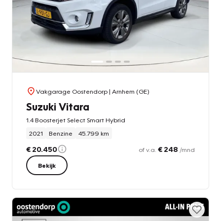
Vakgarage Oostendorp
| Arnhem (GE)
Suzuki Vitara
1.4 Boosterjet Select Smart Hybrid
2021
Benzine
45.799 km
€ 20.450
€ 248
of v.a.
/mnd
Bekijk