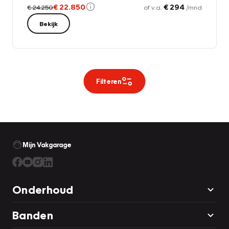
€ 22.850
€ 294
€ 24.250
of v.a.
/mnd
Bekijk
Filteren
Mijn Vakgarage
Onderhoud
Banden