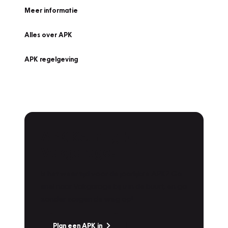
Meer informatie
Alles over APK
APK regelgeving
APK Keuring bij
Vakgarage!
Is het weer tijd voor de jaarlijkse APK? Ga
snel naar Vakgarage bij u in de buurt, en ga
zonder zorgen de weg op!
Plan een APK in