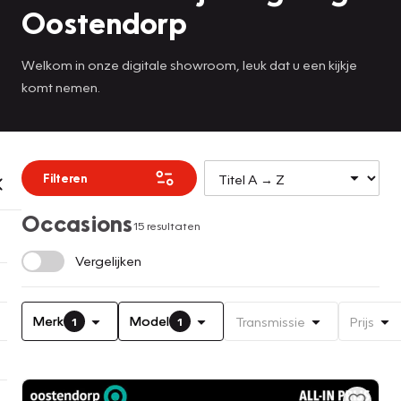
Oostendorp
Welkom in onze digitale showroom, leuk dat u een kijkje
komt nemen.
Filteren
Occasions
15 resultaten
Vergelijken
Merk
Model
Transmissie
Prijs
1
1