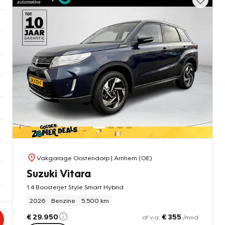
Vakgarage Oostendorp
| Arnhem (GE)
Suzuki Vitara
1.4 Boosterjet Style Smart Hybrid
2026
Benzine
5.500 km
€ 29.950
€ 355
of v.a.
/mnd