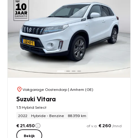
Vakgarage Oostendorp
| Arnhem (GE)
Suzuki Vitara
1.5 Hybrid Select
2022
Hybride - Benzine
88.359 km
€ 21.450
€ 260
of v.a.
/mnd
Bekijk