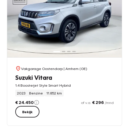
Vakgarage Oostendorp
| Arnhem (GE)
Suzuki Vitara
1.4 Boosterjet Style Smart Hybrid
2023
Benzine
11.852 km
€ 24.450
€ 296
of v.a.
/mnd
Bekijk