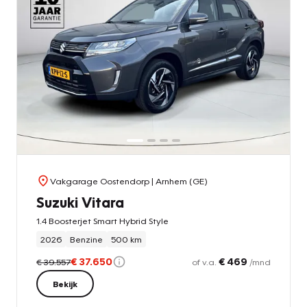
Vakgarage Oostendorp
| Arnhem (GE)
Suzuki Vitara
1.4 Boosterjet Smart Hybrid Style
2026
Benzine
500 km
€ 37.650
€ 469
€ 39.557
of v.a.
/mnd
Bekijk