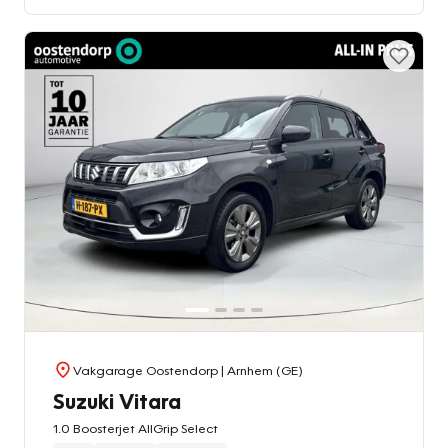
Vakgarage Oostendorp
| Arnhem (GE)
Suzuki Vitara
1.0 Boosterjet AllGrip Select