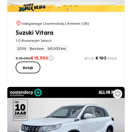
Vakgarage Oostendorp
| Arnhem (GE)
Suzuki Vitara
1.0 Boosterjet Select
2019
Benzine
96.305 km
€ 15.550
€ 193
€ 15.950
of v.a.
/mnd
Bekijk