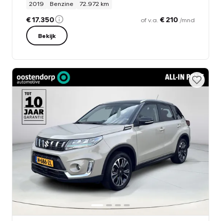
2019
Benzine
72.972 km
€ 17.350
€ 210
of v.a.
/mnd
Bekijk